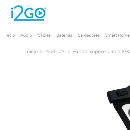
Skip to content
Inicio
Audio
Cables
Baterías
Cargadores
Smart Home
Inicio
Products
Funda Impermeable IPX