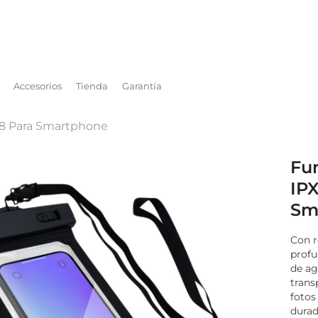
Accesorios
Tienda
Garantía
8 Para Smartphone
Fu
IP
Sm
Con r
profu
de ag
trans
fotos
durad