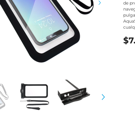
de pr
naveg
pulga
AquaS
cualq
$7