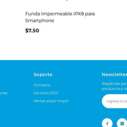
Funda Impermeable IPX8 para
Smartphone
$7.50
Soporte
Newslette
Regístrate par
Contacto
productos y o
ones
Garantía i2GO
Ventas al por mayor