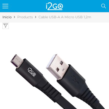
Skip to content
Inicio
Products
Cable USB-A A Micro USB 1,2m